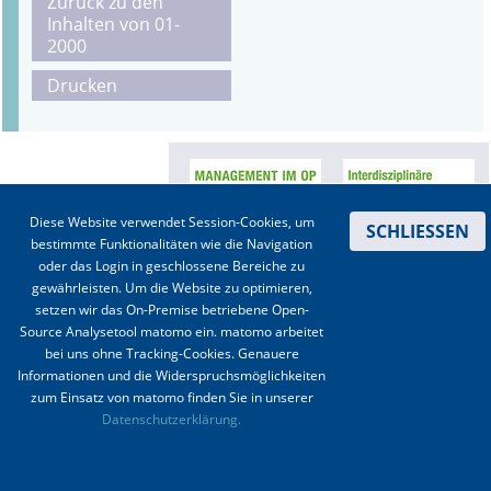
Zurück zu den
Inhalten von 01-
Online First
2000
Drucken
A&I English
Mediadaten
Autoren-Service
Diese Website verwendet Session-Cookies, um
SCHLIESSEN
Bestell-Service
bestimmte Funktionalitäten wie die Navigation
oder das Login in geschlossene Bereiche zu
Stellenmarkt
gewährleisten. Um die Website zu optimieren,
setzen wir das On-Premise betriebene Open-
Kongresskalender
Source Analysetool matomo ein. matomo arbeitet
bei uns ohne Tracking-Cookies. Genauere
Informationen und die Widerspruchsmöglichkeiten
Kontakt
|
Impressum
|
Datenschutz
|
Haftungsausschluss
|
AGBs
zum Einsatz von matomo finden Sie in unserer
Datenschutzerklärung.
© 2003-2020 Anästhesiologie & Intensivmedizin, Aktiv Druck und Verlag GmbH ISSN 1439-
0256 (online) ISSN 0170-5334 (Print)