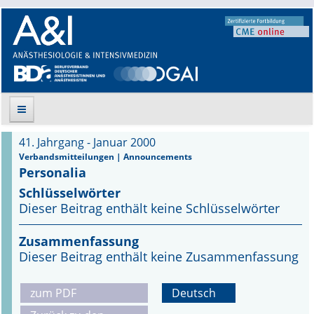
41. Jahrgang - Januar 2000
Suche
Verbandsmitteilungen | Announcements
Personalia
Aktuelle Ausgabe
Schlüsselwörter
Dieser Beitrag enthält keine Schlüsselwörter
Leitlinien
Zusammenfassung
Archiv
Dieser Beitrag enthält keine Zusammenfassung
Supplements
zum PDF
Deutsch
Supplements OrphanAnesthesia