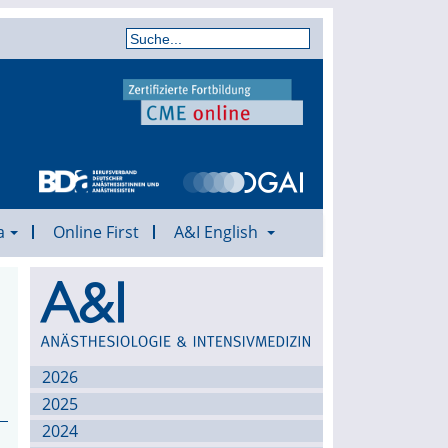
a
Online First
A&I English
Archiv
2026
2025
2024