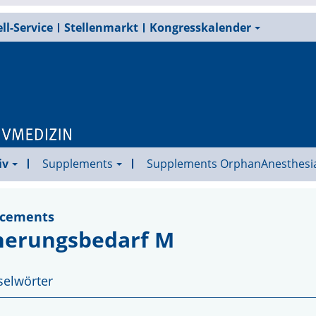
ll-Service
Stellenmarkt
Kongresskalender
iv
Supplements
Supplements OrphanAnesthesi
ncements
herungsbedarf M
selwörter