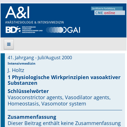
41. Jahrgang - Juli/August 2000
Suche
Intensivmedizin
J. Holtz
Aktuelle Ausgabe
1 Physiologische Wirkprinzipien vasoaktiver
Substanzen
Leitlinien
Schlüsselwörter
Vasoconstrictor agents, Vasodilator agents,
Archiv
Homeostasis, Vasomotor system
Supplements
Zusammenfassung
Dieser Beitrag enthält keine Zusammenfassung
Supplements OrphanAnesthesia