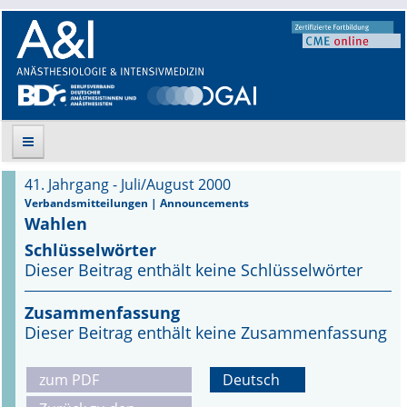
41. Jahrgang - Juli/August 2000
Suche
Verbandsmitteilungen | Announcements
Wahlen
Aktuelle Ausgabe
Schlüsselwörter
Dieser Beitrag enthält keine Schlüsselwörter
Leitlinien
Zusammenfassung
Archiv
Dieser Beitrag enthält keine Zusammenfassung
Supplements
zum PDF
Deutsch
Supplements OrphanAnesthesia