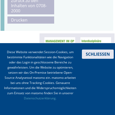
Zurück zu den
Inhalten von 0708-
Online First
2000
Drucken
A&I English
Mediadaten
Autoren-Service
Diese Website verwendet Session-Cookies, um
SCHLIESSEN
Bestell-Service
bestimmte Funktionalitäten wie die Navigation
oder das Login in geschlossene Bereiche zu
Stellenmarkt
gewährleisten. Um die Website zu optimieren,
setzen wir das On-Premise betriebene Open-
Kongresskalender
Source Analysetool matomo ein. matomo arbeitet
bei uns ohne Tracking-Cookies. Genauere
Informationen und die Widerspruchsmöglichkeiten
Kontakt
|
Impressum
|
Datenschutz
|
Haftungsausschluss
|
AGBs
zum Einsatz von matomo finden Sie in unserer
Datenschutzerklärung.
© 2003-2020 Anästhesiologie & Intensivmedizin, Aktiv Druck und Verlag GmbH ISSN 1439-
0256 (online) ISSN 0170-5334 (Print)