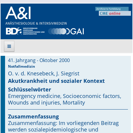
41. Jahrgang - Oktober 2000
Suche
Notfallmedizin
O. v. d. Knesebeck, J. Siegrist
Aktuelle Ausgabe
Akutkrankheit und sozialer Kontext
Schlüsselwörter
Leitlinien
Emergency medicine, Socioeconomic factors,
Wounds and injuries, Mortality
Archiv
Zusammenfassung
Supplements
Zusammenfassung: Im vorliegenden Beitrag
werden sozialepidemiologische und
Supplements OrphanAnesthesia