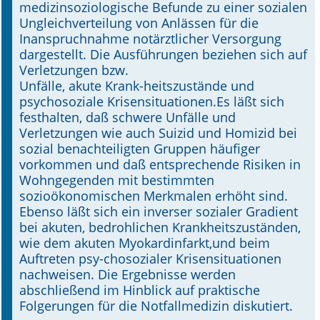
medizinsoziologische Befunde zu einer sozialen
Ungleichverteilung von Anlässen für die
Online First
Inanspruchnahme notärztlicher Versorgung
dargestellt. Die Ausführungen beziehen sich auf
A&I English
Verletzungen bzw.
Unfälle, akute Krank-heitszustände und
Mediadaten
psychosoziale Krisensituationen.Es läßt sich
festhalten, daß schwere Unfälle und
Autoren-Service
Verletzungen wie auch Suizid und Homizid bei
sozial benachteiligten Gruppen häufiger
Bestell-Service
vorkommen und daß entsprechende Risiken in
Wohngegenden mit bestimmten
Stellenmarkt
sozioökonomischen Merkmalen erhöht sind.
Ebenso läßt sich ein inverser sozialer Gradient
Kongresskalender
bei akuten, bedrohlichen Krankheitszuständen,
wie dem akuten Myokardinfarkt,und beim
Auftreten psy-chosozialer Krisensituationen
nachweisen. Die Ergebnisse werden
abschließend im Hinblick auf praktische
Folgerungen für die Notfallmedizin diskutiert.