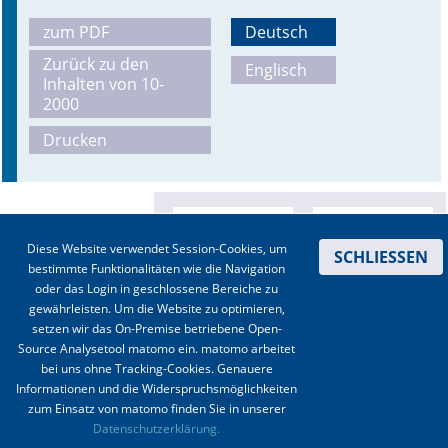
zum PDF
Deutsch
Zurück zu den
Englisch
Inhalten von 10-
2000
Drucken
Diese Website verwendet Session-Cookies, um
SCHLIESSEN
bestimmte Funktionalitäten wie die Navigation
oder das Login in geschlossene Bereiche zu
gewährleisten. Um die Website zu optimieren,
setzen wir das On-Premise betriebene Open-
Source Analysetool matomo ein. matomo arbeitet
bei uns ohne Tracking-Cookies. Genauere
Informationen und die Widerspruchsmöglichkeiten
zum Einsatz von matomo finden Sie in unserer
Kontakt
|
Impressum
|
Datenschutz
|
Haftungsausschluss
|
AGBs
Datenschutzerklärung.