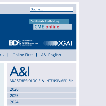
a
Online First
A&I English
Archiv
2026
2025
2024