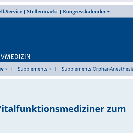
ll-Service
Stellenmarkt
Kongresskalender
iv
Supplements
Supplements OrphanAnesthesi
Vitalfunktionsmediziner zum