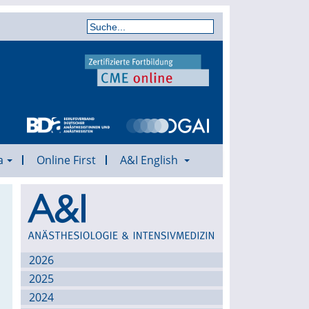
a
Online First
A&I English
Archiv
2026
2025
2024