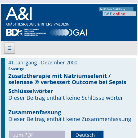
41. Jahrgang - Dezember 2000
Suche
Sonstige
Zusatztherapie mit Natriumselenit /
selenase ® verbessert Outcome bei Sepsis
Aktuelle Ausgabe
Schlüsselwörter
Leitlinien
Dieser Beitrag enthält keine Schlüsselwörter
Archiv
Zusammenfassung
Dieser Beitrag enthält keine Zusammenfassung
Supplements
zum PDF
Deutsch
Supplements OrphanAnesthesia