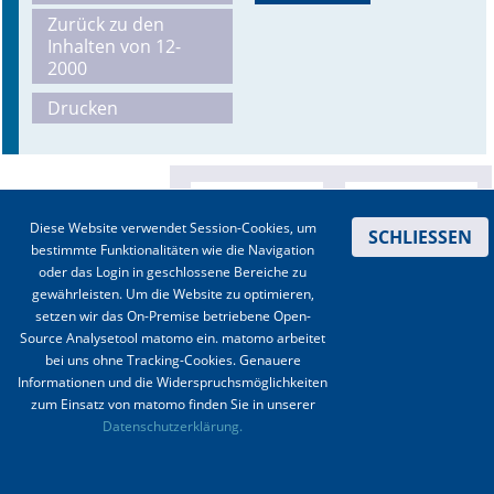
Zurück zu den
Online First
Inhalten von 12-
2000
A&I English
Drucken
Mediadaten
Autoren-Service
Diese Website verwendet Session-Cookies, um
SCHLIESSEN
Bestell-Service
bestimmte Funktionalitäten wie die Navigation
oder das Login in geschlossene Bereiche zu
Stellenmarkt
gewährleisten. Um die Website zu optimieren,
setzen wir das On-Premise betriebene Open-
Kongresskalender
Source Analysetool matomo ein. matomo arbeitet
bei uns ohne Tracking-Cookies. Genauere
Informationen und die Widerspruchsmöglichkeiten
zum Einsatz von matomo finden Sie in unserer
Kontakt
|
Impressum
|
Datenschutz
|
Haftungsausschluss
|
AGBs
Datenschutzerklärung.
© 2003-2020 Anästhesiologie & Intensivmedizin, Aktiv Druck und Verlag GmbH ISSN 1439-
0256 (online) ISSN 0170-5334 (Print)