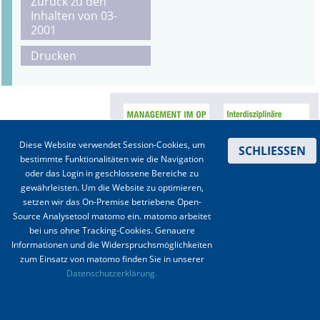
Zurück zu den
Inhalten von 03-
Online First
2001
Drucken
A&I English
Mediadaten
Autoren-Service
Diese Website verwendet Session-Cookies, um
SCHLIESSEN
Bestell-Service
bestimmte Funktionalitäten wie die Navigation
oder das Login in geschlossene Bereiche zu
Stellenmarkt
gewährleisten. Um die Website zu optimieren,
setzen wir das On-Premise betriebene Open-
Kongresskalender
Source Analysetool matomo ein. matomo arbeitet
bei uns ohne Tracking-Cookies. Genauere
Informationen und die Widerspruchsmöglichkeiten
Kontakt
|
Impressum
|
Datenschutz
|
Haftungsausschluss
|
AGBs
zum Einsatz von matomo finden Sie in unserer
Datenschutzerklärung.
© 2003-2020 Anästhesiologie & Intensivmedizin, Aktiv Druck und Verlag GmbH ISSN 1439-
0256 (online) ISSN 0170-5334 (Print)