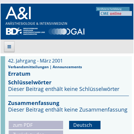
42. Jahrgang - März 2001
Suche
Verbandsmitteilungen | Announcements
Erratum
Aktuelle Ausgabe
Schlüsselwörter
Dieser Beitrag enthält keine Schlüsselwörter
Leitlinien
Zusammenfassung
Archiv
Dieser Beitrag enthält keine Zusammenfassung
Supplements
zum PDF
Deutsch
Supplements OrphanAnesthesia