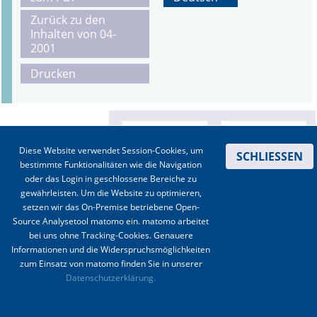
Zurück zu den
Online First
Inhalten von 04-
2001
A&I English
Drucken
Mediadaten
Autoren-Service
Diese Website verwendet Session-Cookies, um
Bestell-Service
SCHLIESSEN
bestimmte Funktionalitäten wie die Navigation
oder das Login in geschlossene Bereiche zu
Stellenmarkt
gewährleisten. Um die Website zu optimieren,
setzen wir das On-Premise betriebene Open-
Kongresskalender
Source Analysetool matomo ein. matomo arbeitet
bei uns ohne Tracking-Cookies. Genauere
Informationen und die Widerspruchsmöglichkeiten
zum Einsatz von matomo finden Sie in unserer
Kontakt
|
Impressum
|
Datenschutz
|
Haftungsausschluss
|
AGBs
Datenschutzerklärung.
© 2003-2020 Anästhesiologie & Intensivmedizin, Aktiv Druck und Verlag GmbH ISSN 1439-