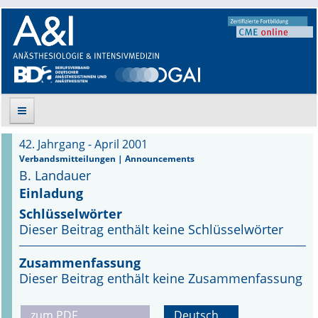
42. Jahrgang - April 2001
Suche
Verbandsmitteilungen | Announcements
B. Landauer
Aktuelle Ausgabe
Einladung
Schlüsselwörter
Leitlinien
Dieser Beitrag enthält keine Schlüsselwörter
Archiv
Zusammenfassung
Dieser Beitrag enthält keine Zusammenfassung
Supplements
Supplements OrphanAnesthesia
zum PDF
Deutsch