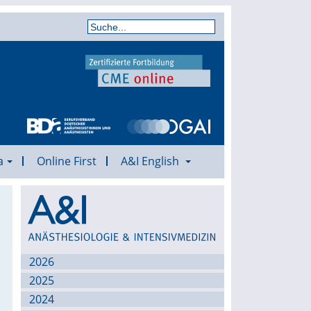
a
Online First
A&I English
Archiv
2026
2025
2024