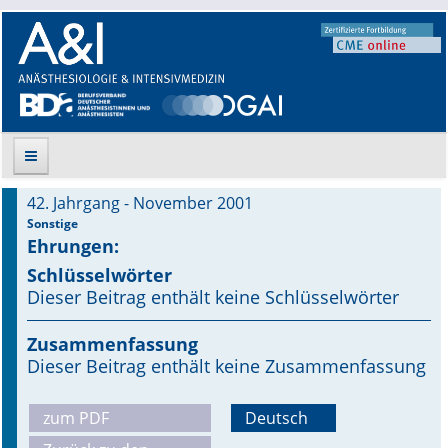
42. Jahrgang - November 2001
Suche
Sonstige
Ehrungen:
Aktuelle Ausgabe
Schlüsselwörter
Dieser Beitrag enthält keine Schlüsselwörter
Leitlinien
Zusammenfassung
Archiv
Dieser Beitrag enthält keine Zusammenfassung
Supplements
zum PDF
Deutsch
Supplements OrphanAnesthesia