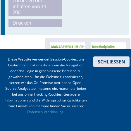
Zurück zu den
Inhalten von 11-
Online First
2001
Drucken
A&I English
Mediadaten
Autoren-Service
Diese Website verwendet Session-Cookies, um
SCHLIESSEN
Bestell-Service
bestimmte Funktionalitäten wie die Navigation
oder das Login in geschlossene Bereiche zu
Stellenmarkt
gewährleisten. Um die Website zu optimieren,
setzen wir das On-Premise betriebene Open-
Kongresskalender
Source Analysetool matomo ein. matomo arbeitet
bei uns ohne Tracking-Cookies. Genauere
Informationen und die Widerspruchsmöglichkeiten
Kontakt
|
Impressum
|
Datenschutz
|
Haftungsausschluss
|
AGBs
zum Einsatz von matomo finden Sie in unserer
Datenschutzerklärung.
© 2003-2020 Anästhesiologie & Intensivmedizin, Aktiv Druck und Verlag GmbH ISSN 1439-
0256 (online) ISSN 0170-5334 (Print)