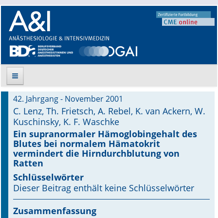
42. Jahrgang - November 2001
Suche
C. Lenz, Th. Frietsch, A. Rebel, K. van Ackern, W.
Kuschinsky, K. F. Waschke
Aktuelle Ausgabe
Ein supranormaler Hämoglobingehalt des
Blutes bei normalem Hämatokrit
Leitlinien
vermindert die Hirndurchblutung von
Ratten
Archiv
Schlüsselwörter
Dieser Beitrag enthält keine Schlüsselwörter
Supplements
Zusammenfassung
Supplements OrphanAnesthesia