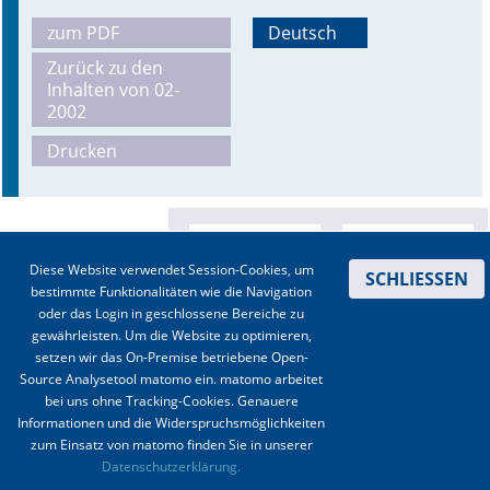
zum PDF
Deutsch
Online First
Zurück zu den
Inhalten von 02-
A&I English
2002
Mediadaten
Drucken
Autoren-Service
Bestell-Service
Diese Website verwendet Session-Cookies, um
SCHLIESSEN
Stellenmarkt
bestimmte Funktionalitäten wie die Navigation
oder das Login in geschlossene Bereiche zu
Kongresskalender
gewährleisten. Um die Website zu optimieren,
setzen wir das On-Premise betriebene Open-
Source Analysetool matomo ein. matomo arbeitet
bei uns ohne Tracking-Cookies. Genauere
Informationen und die Widerspruchsmöglichkeiten
zum Einsatz von matomo finden Sie in unserer
Kontakt
|
Impressum
|
Datenschutz
|
Haftungsausschluss
|
AGBs
Datenschutzerklärung.