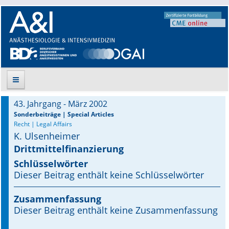
43. Jahrgang - März 2002
Suche
Sonderbeiträge | Special Articles
Recht | Legal Affairs
K. Ulsenheimer
Aktuelle Ausgabe
Drittmittelfinanzierung
Leitlinien
Schlüsselwörter
Dieser Beitrag enthält keine Schlüsselwörter
Archiv
Zusammenfassung
Supplements
Dieser Beitrag enthält keine Zusammenfassung
Supplements OrphanAnesthesia