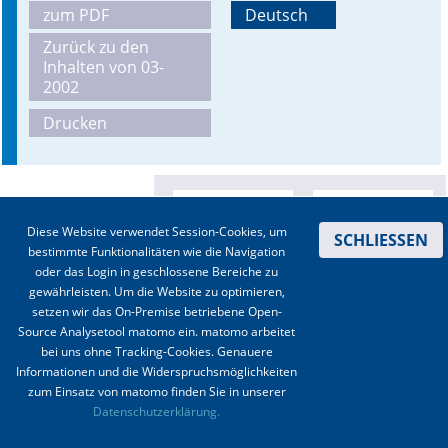
zum PDF
Deutsch
Online First
Zurück zu den
Inhalten von 03-
A&I English
2002
Drucken
Mediadaten
Autoren-Service
Bestell-Service
Diese Website verwendet Session-Cookies, um
SCHLIESSEN
bestimmte Funktionalitäten wie die Navigation
Stellenmarkt
oder das Login in geschlossene Bereiche zu
gewährleisten. Um die Website zu optimieren,
Kongresskalender
setzen wir das On-Premise betriebene Open-
Source Analysetool matomo ein. matomo arbeitet
bei uns ohne Tracking-Cookies. Genauere
Informationen und die Widerspruchsmöglichkeiten
zum Einsatz von matomo finden Sie in unserer
Kontakt
|
Impressum
|
Datenschutz
|
Haftungsausschluss
|
AGBs
Datenschutzerklärung.
© 2003-2020 Anästhesiologie & Intensivmedizin, Aktiv Druck und Verlag GmbH ISSN 1439-