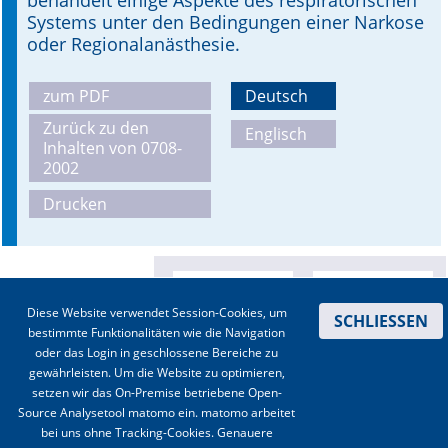
behandelt einige Aspekte des respiratorischen
Systems unter den Bedingungen einer Narkose
oder Regionalanästhesie.
zum PDF
Deutsch
Zurück zu den
Englisch
Inhalten von 0708-
2002
Drucken
Diese Website verwendet Session-Cookies, um
SCHLIESSEN
bestimmte Funktionalitäten wie die Navigation
oder das Login in geschlossene Bereiche zu
gewährleisten. Um die Website zu optimieren,
setzen wir das On-Premise betriebene Open-
Source Analysetool matomo ein. matomo arbeitet
bei uns ohne Tracking-Cookies. Genauere