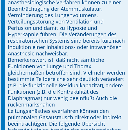
anästhesiologische Verfahren können zu einer
Beeinträchtigung der Atemmuskulatur,
Online First
Verminderung des Lungenvolumens,
Verteilungsstörung von Ventilation und
A&I English
Perfusion und damit zu Hypoxie und
Hyperkapnie führen. Die Veränderungen des
Mediadaten
respiratorischen Systems sind bereits kurz nach
Induktion einer Inhalations- oder intravenösen
Autoren-Service
Anästhesie nachweisbar.
Bemerkenswert ist, daß nicht sämtliche
Bestell-Service
Funktionen von Lunge und Thorax
gleichermaßen betroffen sind. Vielmehr werden
Stellenmarkt
bestimmte Teilbereiche sehr deutlich verändert
(z.B. die funktionelle Residualkapazität), andere
Kongresskalender
Funktionen (z.B. die Kontraktilität des
Diaphragmas) nur wenig beeinflußt.Auch die
rückenmarksnahen
Leitungsanästhesieverfahren können den
pulmonalen Gasaustausch direkt oder indirekt
beeinträchtigen. Die folgende Übersicht