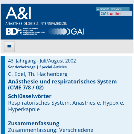
43. Jahrgang - Juli/August 2002
Suche
Sonderbeiträge | Special Articles
C. Ebel, Th. Hachenberg
Aktuelle Ausgabe
Anästhesie und respiratorisches System
(CME 7/8 / 02)
Leitlinien
Schlüsselwörter
Respiratorisches System, Anästhesie, Hypoxie,
Archiv
Hyperkapnie
Supplements
Zusammenfassung
Zusammenfassung: Verschiedene
Supplements OrphanAnesthesia