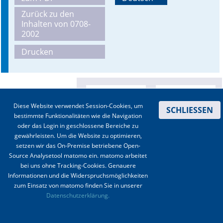
Zurück zu den
Online First
Inhalten von 0708-
2002
A&I English
Drucken
Mediadaten
Autoren-Service
Diese Website verwendet Session-Cookies, um
Bestell-Service
SCHLIESSEN
bestimmte Funktionalitäten wie die Navigation
oder das Login in geschlossene Bereiche zu
Stellenmarkt
gewährleisten. Um die Website zu optimieren,
setzen wir das On-Premise betriebene Open-
Kongresskalender
Source Analysetool matomo ein. matomo arbeitet
bei uns ohne Tracking-Cookies. Genauere
Informationen und die Widerspruchsmöglichkeiten
zum Einsatz von matomo finden Sie in unserer
Kontakt
|
Impressum
|
Datenschutz
|
Haftungsausschluss
|
AGBs
Datenschutzerklärung.
© 2003-2020 Anästhesiologie & Intensivmedizin, Aktiv Druck und Verlag GmbH ISSN 1439-