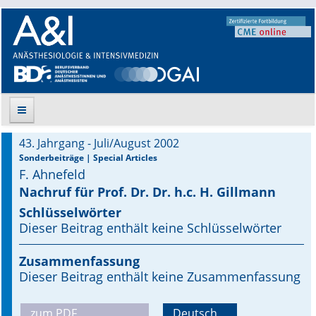
43. Jahrgang - Juli/August 2002
Suche
Sonderbeiträge | Special Articles
F. Ahnefeld
Aktuelle Ausgabe
Nachruf für Prof. Dr. Dr. h.c. H. Gillmann
Schlüsselwörter
Leitlinien
Dieser Beitrag enthält keine Schlüsselwörter
Archiv
Zusammenfassung
Dieser Beitrag enthält keine Zusammenfassung
Supplements
Supplements OrphanAnesthesia
zum PDF
Deutsch