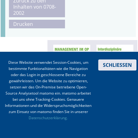
Zurück zu den
Inhalten von 0708-
Online First
2002
Drucken
A&I English
Mediadaten
Autoren-Service
Diese Website verwendet Session-Cookies, um
SCHLIESSEN
Bestell-Service
bestimmte Funktionalitäten wie die Navigation
oder das Login in geschlossene Bereiche zu
Stellenmarkt
gewährleisten. Um die Website zu optimieren,
setzen wir das On-Premise betriebene Open-
Kongresskalender
Source Analysetool matomo ein. matomo arbeitet
bei uns ohne Tracking-Cookies. Genauere
Informationen und die Widerspruchsmöglichkeiten
Kontakt
|
Impressum
|
Datenschutz
|
Haftungsausschluss
|
AGBs
zum Einsatz von matomo finden Sie in unserer
Datenschutzerklärung.
© 2003-2020 Anästhesiologie & Intensivmedizin, Aktiv Druck und Verlag GmbH ISSN 1439-
0256 (online) ISSN 0170-5334 (Print)