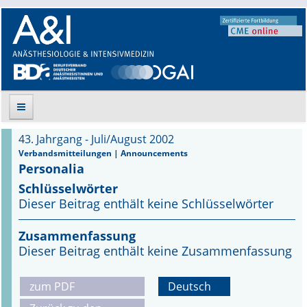
43. Jahrgang - Juli/August 2002
Suche
Verbandsmitteilungen | Announcements
Personalia
Aktuelle Ausgabe
Schlüsselwörter
Dieser Beitrag enthält keine Schlüsselwörter
Leitlinien
Zusammenfassung
Archiv
Dieser Beitrag enthält keine Zusammenfassung
Supplements
zum PDF
Deutsch
Supplements OrphanAnesthesia