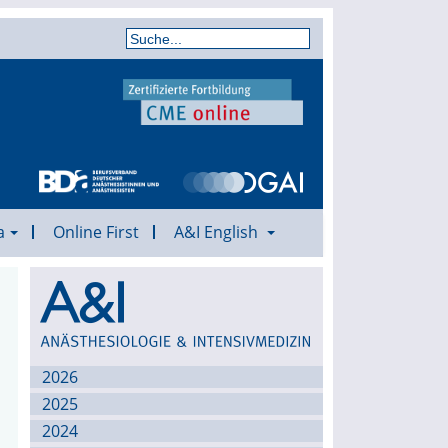
a
Online First
A&I English
Archiv
2026
2025
2024