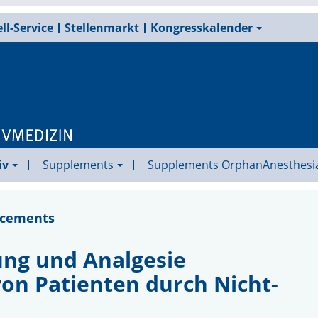
ll-Service
Stellenmarkt
Kongresskalender
iv
Supplements
Supplements OrphanAnesthesi
ncements
rung und Analgesie
von Patienten durch Nicht-