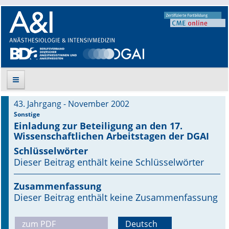
43. Jahrgang - November 2002
Suche
Sonstige
Einladung zur Beteiligung an den 17.
Wissenschaftlichen Arbeitstagen der DGAI
Aktuelle Ausgabe
Schlüsselwörter
Leitlinien
Dieser Beitrag enthält keine Schlüsselwörter
Archiv
Zusammenfassung
Dieser Beitrag enthält keine Zusammenfassung
Supplements
zum PDF
Deutsch
Supplements OrphanAnesthesia