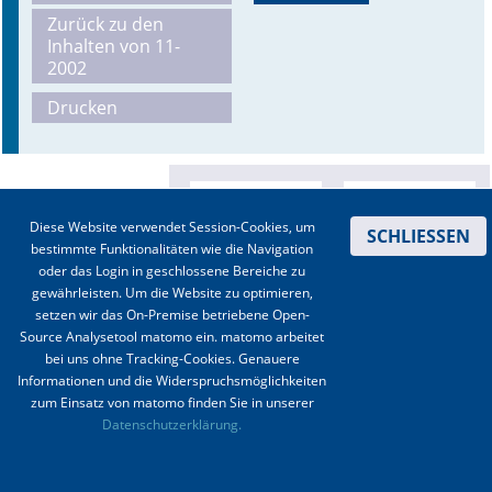
Zurück zu den
Online First
Inhalten von 11-
2002
A&I English
Drucken
Mediadaten
Autoren-Service
Diese Website verwendet Session-Cookies, um
SCHLIESSEN
Bestell-Service
bestimmte Funktionalitäten wie die Navigation
oder das Login in geschlossene Bereiche zu
Stellenmarkt
gewährleisten. Um die Website zu optimieren,
setzen wir das On-Premise betriebene Open-
Kongresskalender
Source Analysetool matomo ein. matomo arbeitet
bei uns ohne Tracking-Cookies. Genauere
Informationen und die Widerspruchsmöglichkeiten
zum Einsatz von matomo finden Sie in unserer
Kontakt
|
Impressum
|
Datenschutz
|
Haftungsausschluss
|
AGBs
Datenschutzerklärung.
© 2003-2020 Anästhesiologie & Intensivmedizin, Aktiv Druck und Verlag GmbH ISSN 1439-
0256 (online) ISSN 0170-5334 (Print)