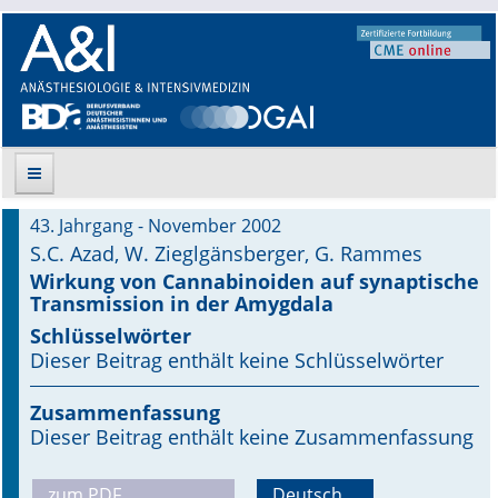
43. Jahrgang - November 2002
Suche
S.C. Azad, W. Zieglgänsberger, G. Rammes
Wirkung von Cannabinoiden auf synaptische
Aktuelle Ausgabe
Transmission in der Amygdala
Schlüsselwörter
Leitlinien
Dieser Beitrag enthält keine Schlüsselwörter
Archiv
Zusammenfassung
Dieser Beitrag enthält keine Zusammenfassung
Supplements
Supplements OrphanAnesthesia
zum PDF
Deutsch