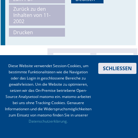
Zurück zu den
Online First
Inhalten von 11-
2002
A&I English
Drucken
Mediadaten
Autoren-Service
Bestell-Service
Diese Website verwendet Session-Cookies, um
SCHLIESSEN
bestimmte Funktionalitäten wie die Navigation
oder das Login in geschlossene Bereiche zu
Stellenmarkt
gewährleisten. Um die Website zu optimieren,
setzen wir das On-Premise betriebene Open-
Kongresskalender
Source Analysetool matomo ein. matomo arbeitet
bei uns ohne Tracking-Cookies. Genauere
Informationen und die Widerspruchsmöglichkeiten
zum Einsatz von matomo finden Sie in unserer
Kontakt
|
Impressum
|
Datenschutz
|
Haftungsausschluss
|
AGBs
Datenschutzerklärung.
© 2003-2020 Anästhesiologie & Intensivmedizin, Aktiv Druck und Verlag GmbH ISSN 1439-