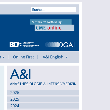
a
Online First
A&I English
Archiv
2026
2025
2024