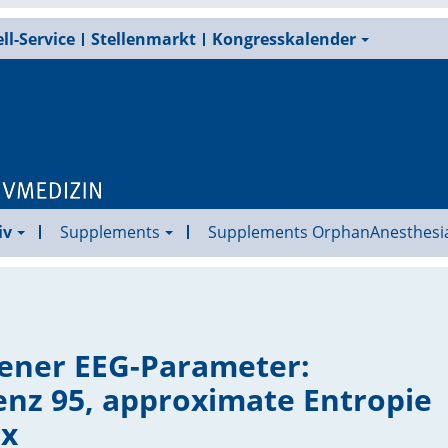
ll-Service
Stellenmarkt
Kongresskalender
iv
Supplements
Supplements OrphanAnesthesi
dener EEG-Parameter:
enz 95, approximate Entropie
ex