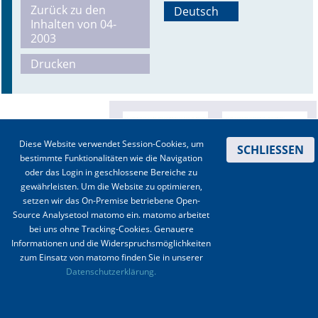
Zurück zu den
Deutsch
Inhalten von 04-
Online First
2003
A&I English
Drucken
Mediadaten
Autoren-Service
Diese Website verwendet Session-Cookies, um
SCHLIESSEN
Bestell-Service
bestimmte Funktionalitäten wie die Navigation
oder das Login in geschlossene Bereiche zu
Stellenmarkt
gewährleisten. Um die Website zu optimieren,
setzen wir das On-Premise betriebene Open-
Kongresskalender
Source Analysetool matomo ein. matomo arbeitet
bei uns ohne Tracking-Cookies. Genauere
Informationen und die Widerspruchsmöglichkeiten
zum Einsatz von matomo finden Sie in unserer
Kontakt
|
Impressum
|
Datenschutz
|
Haftungsausschluss
|
AGBs
Datenschutzerklärung.
© 2003-2020 Anästhesiologie & Intensivmedizin, Aktiv Druck und Verlag GmbH ISSN 1439-
0256 (online) ISSN 0170-5334 (Print)