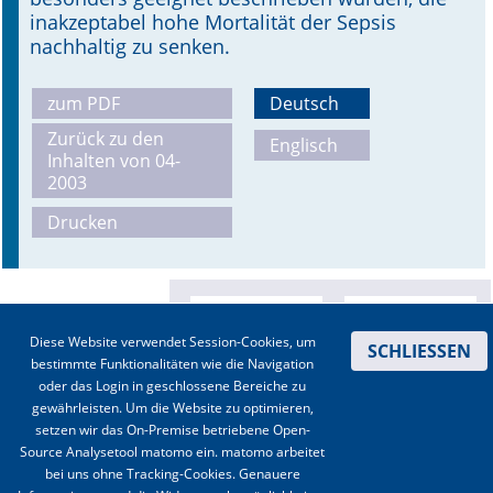
inakzeptabel hohe Mortalität der Sepsis
nachhaltig zu senken.
zum PDF
Deutsch
Zurück zu den
Englisch
Inhalten von 04-
2003
Drucken
Diese Website verwendet Session-Cookies, um
SCHLIESSEN
bestimmte Funktionalitäten wie die Navigation
oder das Login in geschlossene Bereiche zu
gewährleisten. Um die Website zu optimieren,
setzen wir das On-Premise betriebene Open-
Source Analysetool matomo ein. matomo arbeitet
bei uns ohne Tracking-Cookies. Genauere