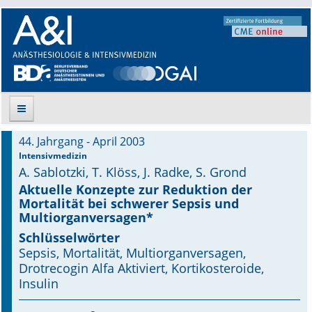
44. Jahrgang - April 2003
Suche
Intensivmedizin
A. Sablotzki, T. Klöss, J. Radke, S. Grond
Aktuelle Ausgabe
Aktuelle Konzepte zur Reduktion der
Mortalität bei schwerer Sepsis und
Multiorganversagen*
Leitlinien
Schlüsselwörter
Archiv
Sepsis, Mortalität, Multiorganversagen,
Drotrecogin Alfa Aktiviert, Kortikosteroide,
Supplements
Insulin
Supplements OrphanAnesthesia