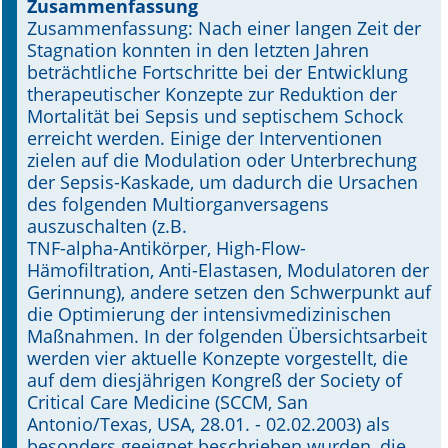
Zusammenfassung
Zusammenfassung: Nach einer langen Zeit der
Online First
Stagnation konnten in den letzten Jahren
beträchtliche Fortschritte bei der Entwicklung
A&I English
therapeutischer Konzepte zur Reduktion der
Mortalität bei Sepsis und septischem Schock
Mediadaten
erreicht werden. Einige der Interventionen
zielen auf die Modulation oder Unterbrechung
Autoren-Service
der Sepsis-Kaskade, um dadurch die Ursachen
des folgenden Multiorganversagens
Bestell-Service
auszuschalten (z.B.
TNF-alpha-Antikörper, High-Flow-
Stellenmarkt
Hämofiltration, Anti-Elastasen, Modulatoren der
Gerinnung), andere setzen den Schwerpunkt auf
Kongresskalender
die Optimierung der intensivmedizinischen
Maßnahmen. In der folgenden Übersichtsarbeit
werden vier aktuelle Konzepte vorgestellt, die
auf dem diesjährigen Kongreß der Society of
Critical Care Medicine (SCCM, San
Antonio/Texas, USA, 28.01. - 02.02.2003) als
besonders geeignet beschrieben wurden, die