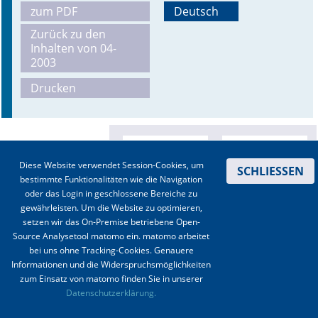
zum PDF
Deutsch
Online First
Zurück zu den
Inhalten von 04-
A&I English
2003
Drucken
Mediadaten
Autoren-Service
Bestell-Service
Diese Website verwendet Session-Cookies, um
SCHLIESSEN
bestimmte Funktionalitäten wie die Navigation
Stellenmarkt
oder das Login in geschlossene Bereiche zu
gewährleisten. Um die Website zu optimieren,
Kongresskalender
setzen wir das On-Premise betriebene Open-
Source Analysetool matomo ein. matomo arbeitet
bei uns ohne Tracking-Cookies. Genauere
Informationen und die Widerspruchsmöglichkeiten
zum Einsatz von matomo finden Sie in unserer
Kontakt
|
Impressum
|
Datenschutz
|
Haftungsausschluss
|
AGBs
Datenschutzerklärung.