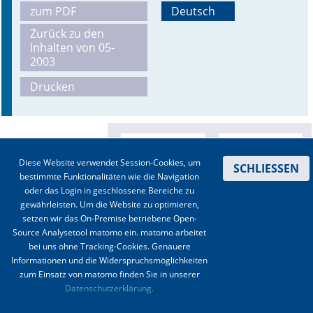
zum PDF
Deutsch
Online First
Zurück zu den
Inhalten von 05-
A&I English
2003
Drucken
Mediadaten
Autoren-Service
Bestell-Service
Diese Website verwendet Session-Cookies, um
SCHLIESSEN
bestimmte Funktionalitäten wie die Navigation
Stellenmarkt
oder das Login in geschlossene Bereiche zu
gewährleisten. Um die Website zu optimieren,
Kongresskalender
setzen wir das On-Premise betriebene Open-
Source Analysetool matomo ein. matomo arbeitet
bei uns ohne Tracking-Cookies. Genauere
Informationen und die Widerspruchsmöglichkeiten
zum Einsatz von matomo finden Sie in unserer
Kontakt
|
Impressum
|
Datenschutz
|
Haftungsausschluss
|
AGBs
Datenschutzerklärung.