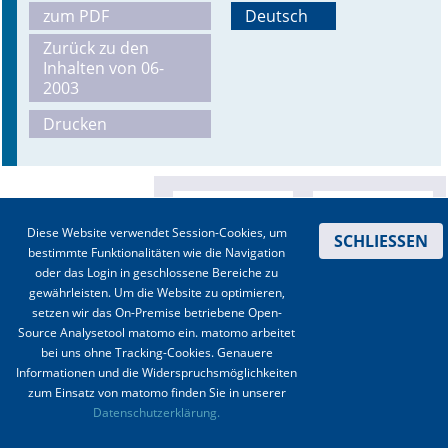
zum PDF
Deutsch
Online First
Zurück zu den
Inhalten von 06-
A&I English
2003
Drucken
Mediadaten
Autoren-Service
Bestell-Service
Diese Website verwendet Session-Cookies, um
SCHLIESSEN
bestimmte Funktionalitäten wie die Navigation
Stellenmarkt
oder das Login in geschlossene Bereiche zu
gewährleisten. Um die Website zu optimieren,
Kongresskalender
setzen wir das On-Premise betriebene Open-
Source Analysetool matomo ein. matomo arbeitet
bei uns ohne Tracking-Cookies. Genauere
Informationen und die Widerspruchsmöglichkeiten
zum Einsatz von matomo finden Sie in unserer
Kontakt
|
Impressum
|
Datenschutz
|
Haftungsausschluss
|
AGBs
Datenschutzerklärung.