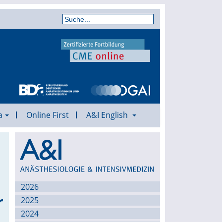
a
Online First
A&I English
Archiv
2026
r
2025
2024