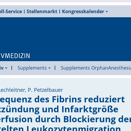
ll-Service
Stellenmarkt
Kongresskalender
iv
Supplements
Supplements OrphanAnesthesi
echleitner, P. Petzelbauer
Sequenz des Fibrins reduziert
tzündung und Infarktgröße
rfusion durch Blockierung de
telten Leukozytenmigration