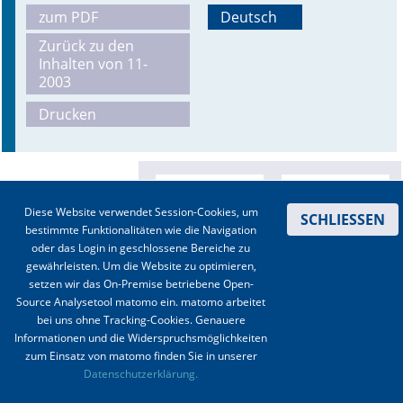
zum PDF
Deutsch
Online First
Zurück zu den
Inhalten von 11-
A&I English
2003
Drucken
Mediadaten
Autoren-Service
Bestell-Service
Diese Website verwendet Session-Cookies, um
SCHLIESSEN
bestimmte Funktionalitäten wie die Navigation
Stellenmarkt
oder das Login in geschlossene Bereiche zu
gewährleisten. Um die Website zu optimieren,
Kongresskalender
setzen wir das On-Premise betriebene Open-
Source Analysetool matomo ein. matomo arbeitet
bei uns ohne Tracking-Cookies. Genauere
Informationen und die Widerspruchsmöglichkeiten
zum Einsatz von matomo finden Sie in unserer
Kontakt
|
Impressum
|
Datenschutz
|
Haftungsausschluss
|
AGBs
Datenschutzerklärung.