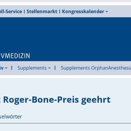
ll-Service
Stellenmarkt
Kongresskalender
iv
Supplements
Supplements OrphanAnesthesi
t Roger-Bone-Preis geehrt
selwörter