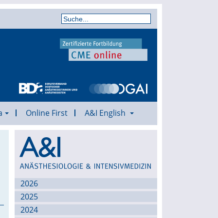
a
Online First
A&I English
Archiv
2026
2025
2024