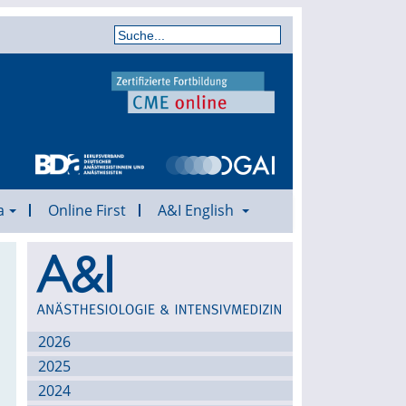
a
Online First
A&I English
Archiv
2026
2025
2024