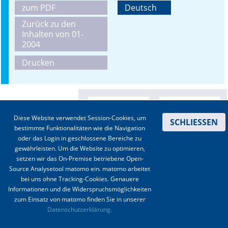
zum PDF
Deutsch
Online First
Zurück zu den
Inhalten von 01-
A&I English
2004
Drucken
Mediadaten
Autoren-Service
Bestell-Service
Diese Website verwendet Session-Cookies, um
SCHLIESSEN
bestimmte Funktionalitäten wie die Navigation
Stellenmarkt
oder das Login in geschlossene Bereiche zu
gewährleisten. Um die Website zu optimieren,
Kongresskalender
setzen wir das On-Premise betriebene Open-
Source Analysetool matomo ein. matomo arbeitet
bei uns ohne Tracking-Cookies. Genauere
Informationen und die Widerspruchsmöglichkeiten
zum Einsatz von matomo finden Sie in unserer
Kontakt
|
Impressum
|
Datenschutz
|
Haftungsausschluss
|
AGBs
Datenschutzerklärung.
© 2003-2020 Anästhesiologie & Intensivmedizin, Aktiv Druck und Verlag GmbH ISSN 1439-