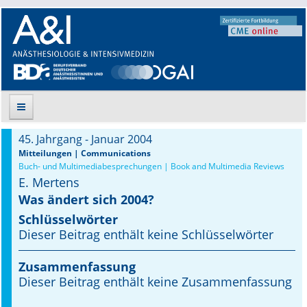
45. Jahrgang - Januar 2004
Suche
Mitteilungen | Communications
Buch- und Multimediabesprechungen | Book and Multimedia Reviews
E. Mertens
Aktuelle Ausgabe
Was ändert sich 2004?
Leitlinien
Schlüsselwörter
Dieser Beitrag enthält keine Schlüsselwörter
Archiv
Zusammenfassung
Supplements
Dieser Beitrag enthält keine Zusammenfassung
Supplements OrphanAnesthesia