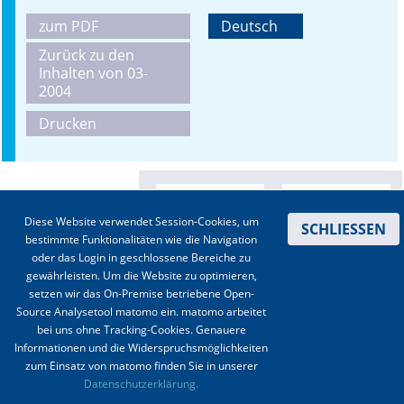
zum PDF
Deutsch
Online First
Zurück zu den
Inhalten von 03-
A&I English
2004
Mediadaten
Drucken
Autoren-Service
Bestell-Service
Diese Website verwendet Session-Cookies, um
SCHLIESSEN
Stellenmarkt
bestimmte Funktionalitäten wie die Navigation
oder das Login in geschlossene Bereiche zu
Kongresskalender
gewährleisten. Um die Website zu optimieren,
setzen wir das On-Premise betriebene Open-
Source Analysetool matomo ein. matomo arbeitet
bei uns ohne Tracking-Cookies. Genauere
Informationen und die Widerspruchsmöglichkeiten
zum Einsatz von matomo finden Sie in unserer
Kontakt
|
Impressum
|
Datenschutz
|
Haftungsausschluss
|
AGBs
Datenschutzerklärung.