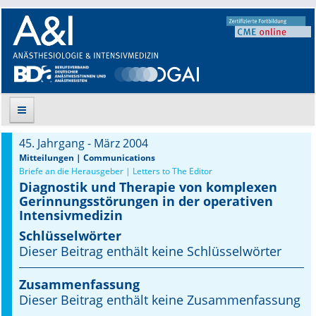
45. Jahrgang - März 2004
Suche
Mitteilungen | Communications
Briefe an die Herausgeber | Letters to The Editor
Diagnostik und Therapie von komplexen
Aktuelle Ausgabe
Gerinnungsstörungen in der operativen
Intensivmedizin
Leitlinien
Schlüsselwörter
Dieser Beitrag enthält keine Schlüsselwörter
Archiv
Supplements
Zusammenfassung
Dieser Beitrag enthält keine Zusammenfassung
Supplements OrphanAnesthesia