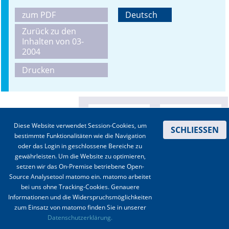
zum PDF
Deutsch
Online First
Zurück zu den
Inhalten von 03-
A&I English
2004
Mediadaten
Drucken
Autoren-Service
Bestell-Service
Diese Website verwendet Session-Cookies, um
SCHLIESSEN
Stellenmarkt
bestimmte Funktionalitäten wie die Navigation
oder das Login in geschlossene Bereiche zu
Kongresskalender
gewährleisten. Um die Website zu optimieren,
setzen wir das On-Premise betriebene Open-
Source Analysetool matomo ein. matomo arbeitet
bei uns ohne Tracking-Cookies. Genauere
Informationen und die Widerspruchsmöglichkeiten
zum Einsatz von matomo finden Sie in unserer
Kontakt
|
Impressum
|
Datenschutz
|
Haftungsausschluss
|
AGBs
Datenschutzerklärung.