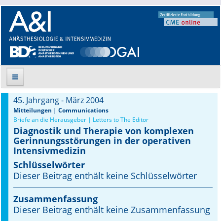
45. Jahrgang - März 2004
Suche
Mitteilungen | Communications
Briefe an die Herausgeber | Letters to The Editor
Diagnostik und Therapie von komplexen
Aktuelle Ausgabe
Gerinnungsstörungen in der operativen
Intensivmedizin
Leitlinien
Schlüsselwörter
Dieser Beitrag enthält keine Schlüsselwörter
Archiv
Supplements
Zusammenfassung
Dieser Beitrag enthält keine Zusammenfassung
Supplements OrphanAnesthesia