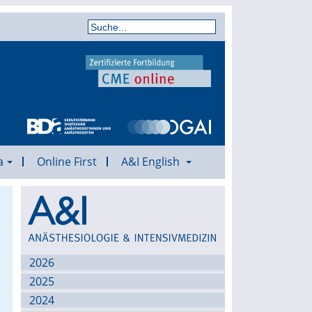
a
Online First
A&I English
Archiv
2026
2025
2024