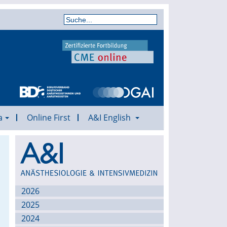
a
Online First
A&I English
Archiv
2026
2025
2024