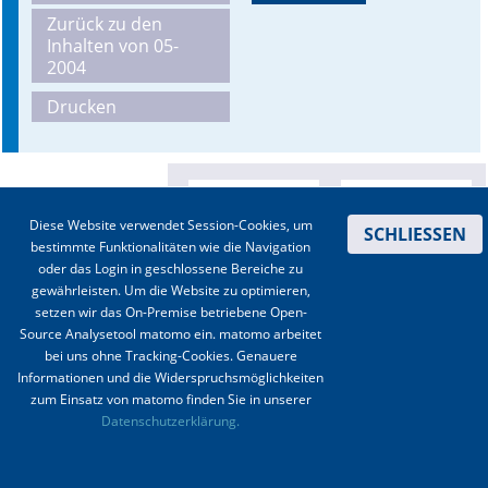
Zurück zu den
Online First
Inhalten von 05-
2004
A&I English
Drucken
Mediadaten
Autoren-Service
Diese Website verwendet Session-Cookies, um
SCHLIESSEN
Bestell-Service
bestimmte Funktionalitäten wie die Navigation
oder das Login in geschlossene Bereiche zu
Stellenmarkt
gewährleisten. Um die Website zu optimieren,
setzen wir das On-Premise betriebene Open-
Kongresskalender
Source Analysetool matomo ein. matomo arbeitet
bei uns ohne Tracking-Cookies. Genauere
Informationen und die Widerspruchsmöglichkeiten
zum Einsatz von matomo finden Sie in unserer
Kontakt
|
Impressum
|
Datenschutz
|
Haftungsausschluss
|
AGBs
Datenschutzerklärung.
© 2003-2020 Anästhesiologie & Intensivmedizin, Aktiv Druck und Verlag GmbH ISSN 1439-
0256 (online) ISSN 0170-5334 (Print)