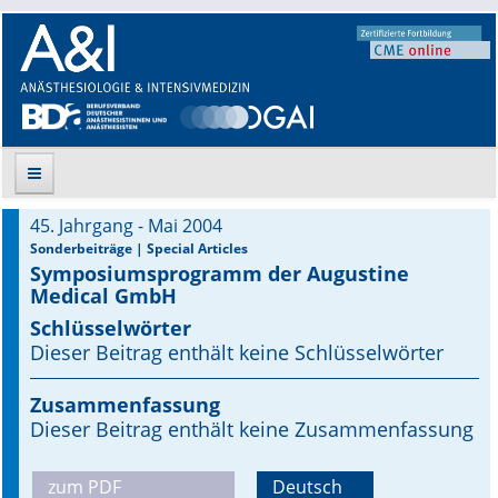
45. Jahrgang - Mai 2004
Suche
Sonderbeiträge | Special Articles
Symposiumsprogramm der Augustine
Medical GmbH
Aktuelle Ausgabe
Schlüsselwörter
Leitlinien
Dieser Beitrag enthält keine Schlüsselwörter
Archiv
Zusammenfassung
Dieser Beitrag enthält keine Zusammenfassung
Supplements
zum PDF
Deutsch
Supplements OrphanAnesthesia