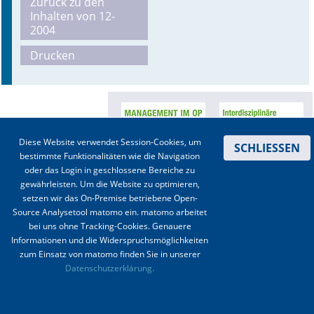
Zurück zu den
Inhalten von 12-
Online First
2004
Drucken
A&I English
Mediadaten
Autoren-Service
Diese Website verwendet Session-Cookies, um
SCHLIESSEN
Bestell-Service
bestimmte Funktionalitäten wie die Navigation
oder das Login in geschlossene Bereiche zu
Stellenmarkt
gewährleisten. Um die Website zu optimieren,
setzen wir das On-Premise betriebene Open-
Kongresskalender
Source Analysetool matomo ein. matomo arbeitet
bei uns ohne Tracking-Cookies. Genauere
Informationen und die Widerspruchsmöglichkeiten
Kontakt
|
Impressum
|
Datenschutz
|
Haftungsausschluss
|
AGBs
zum Einsatz von matomo finden Sie in unserer
Datenschutzerklärung.
© 2003-2020 Anästhesiologie & Intensivmedizin, Aktiv Druck und Verlag GmbH ISSN 1439-
0256 (online) ISSN 0170-5334 (Print)