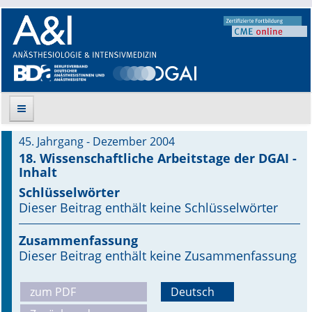
45. Jahrgang - Dezember 2004
Suche
18. Wissenschaftliche Arbeitstage der DGAI -
Inhalt
Aktuelle Ausgabe
Schlüsselwörter
Dieser Beitrag enthält keine Schlüsselwörter
Leitlinien
Zusammenfassung
Archiv
Dieser Beitrag enthält keine Zusammenfassung
Supplements
zum PDF
Deutsch
Supplements OrphanAnesthesia