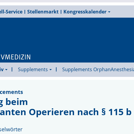
ll-Service
Stellenmarkt
Kongresskalender
iv
Supplements
Supplements OrphanAnesthesi
ncements
g beim
nten Operieren nach § 115 b
selwörter