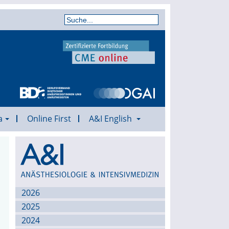
a
Online First
A&I English
Archiv
2026
2025
2024