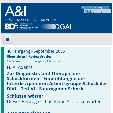
46. Jahrgang - September 2005
Suche
Übersichten | Review Articles
Notfallmedizin | Emergency Medicine
H. A. Adams
Aktuelle Ausgabe
Zur Diagnostik und Therapie der
Schockformen - Empfehlungen der
Leitlinien
Interdisziplinären Arbeitsgruppe Schock der
DIVI – Teil VI - Neurogener Schock
Archiv
Schlüsselwörter
Supplements
Dieser Beitrag enthält keine Schlüsselwörter
Supplements OrphanAnesthesia