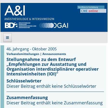
46. Jahrgang - Oktober 2005
Suche
Verbandsmitteilungen | Announcements
Stellungnahme zu dem Entwurf
„Empfehlungen zur Ausstattung und
Aktuelle Ausgabe
Organisation interdisziplinärer operativer
Intensiveinheiten (IOI)“
Leitlinien
Schlüsselwörter
Archiv
Dieser Beitrag enthält keine Schlüsselwörter
Supplements
Zusammenfassung
Dieser Beitrag enthält keine Zusammenfassung
Supplements OrphanAnesthesia