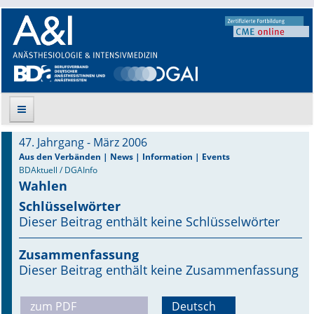
47. Jahrgang - März 2006
Suche
Aus den Verbänden | News | Information | Events
BDAktuell / DGAInfo
Wahlen
Aktuelle Ausgabe
Schlüsselwörter
Leitlinien
Dieser Beitrag enthält keine Schlüsselwörter
Archiv
Zusammenfassung
Dieser Beitrag enthält keine Zusammenfassung
Supplements
zum PDF
Deutsch
Supplements OrphanAnesthesia