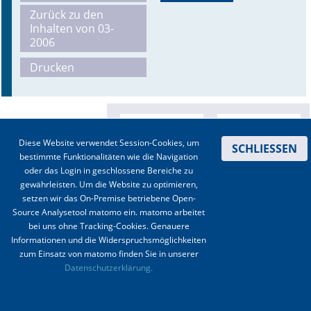
Zurück zu den
Online First
Inhalten von 03-
2006
A&I English
Drucken
Mediadaten
Autoren-Service
Diese Website verwendet Session-Cookies, um
SCHLIESSEN
Bestell-Service
bestimmte Funktionalitäten wie die Navigation
oder das Login in geschlossene Bereiche zu
Stellenmarkt
gewährleisten. Um die Website zu optimieren,
setzen wir das On-Premise betriebene Open-
Kongresskalender
Source Analysetool matomo ein. matomo arbeitet
bei uns ohne Tracking-Cookies. Genauere
Informationen und die Widerspruchsmöglichkeiten
zum Einsatz von matomo finden Sie in unserer
Kontakt
|
Impressum
|
Datenschutz
|
Haftungsausschluss
|
AGBs
Datenschutzerklärung.
© 2003-2020 Anästhesiologie & Intensivmedizin, Aktiv Druck und Verlag GmbH ISSN 1439-
0256 (online) ISSN 0170-5334 (Print)