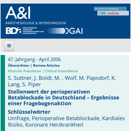
47. Jahrgang - April 2006
Suche
Übersichten | Review Articles
Klinische Anästhesie | Clinical Anaesthesia
S. Suttner, J. Boldt, M. . Wolf, M. Papsdorf, K.
Aktuelle Ausgabe
Lang, S. Piper
Leitlinien
Stellenwert der perioperativen
Betablockade in Deutschland – Ergebnisse
einer Fragebogenaktion
Archiv
Schlüsselwörter
Supplements
Umfrage, Perioperative Betablockade, Kardiales
Risiko, Koronare Herzkrankheit
Supplements OrphanAnesthesia