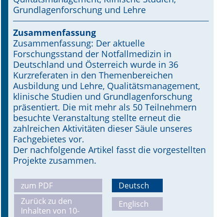
Grundlagenforschung und Lehre
Online First
Zusammenfassung
A&I English
Zusammenfassung: Der aktuelle
Forschungsstand der Notfallmedizin in
Mediadaten
Deutschland und Österreich wurde in 36
Kurzreferaten in den Themenbereichen
Autoren-Service
Ausbildung und Lehre, Qualitätsmanagement,
klinische Studien und Grundlagenforschung
Bestell-Service
präsentiert. Die mit mehr als 50 Teilnehmern
besuchte Veranstaltung stellte erneut die
Stellenmarkt
zahlreichen Aktivitäten dieser Säule unseres
Fachgebietes vor.
Kongresskalender
Der nachfolgende Artikel fasst die vorgestellten
Projekte zusammen.
zum PDF
Deutsch
Zurück zu den
Englisch
Inhalten von 10-