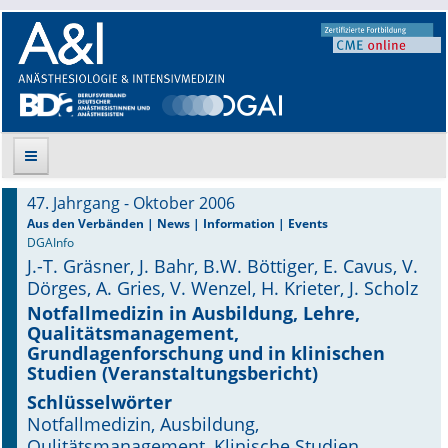
47. Jahrgang - Oktober 2006
Suche
Aus den Verbänden | News | Information | Events
DGAInfo
J.-T. Gräsner, J. Bahr, B.W. Böttiger, E. Cavus, V.
Aktuelle Ausgabe
Dörges, A. Gries, V. Wenzel, H. Krieter, J. Scholz
Leitlinien
Notfallmedizin in Ausbildung, Lehre,
Qualitätsmanagement,
Grundlagenforschung und in klinischen
Archiv
Studien (Veranstaltungsbericht)
Supplements
Schlüsselwörter
Notfallmedizin, Ausbildung,
Supplements OrphanAnesthesia
Qulitätsmanagement, Klinische Studien,