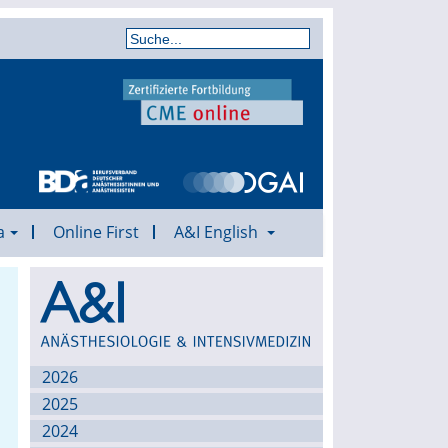
a
Online First
A&I English
Archiv
2026
2025
2024