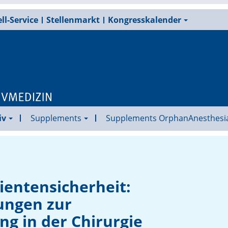
ll-Service
Stellenmarkt
Kongresskalender
iv
Supplements
Supplements OrphanAnesthesi
ientensicherheit:
ungen zur
ng in der Chirurgie