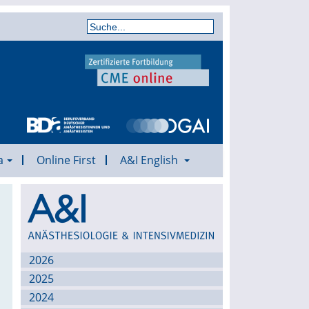
a
Online First
A&I English
Archiv
2026
2025
2024