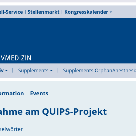
ll-Service
Stellenmarkt
Kongresskalender
iv
Supplements
Supplements OrphanAnesthesi
ormation | Events
nahme am QUIPS-Projekt
selwörter