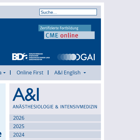
a
Online First
A&I English
Archiv
2026
2025
e
2024