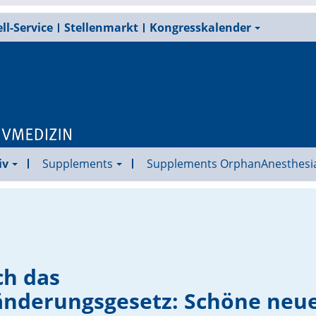
ll-Service
Stellenmarkt
Kongresskalender
iv
Supplements
Supplements OrphanAnesthesi
ch das
änderungsgesetz: Schöne neu