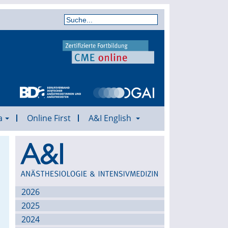
a
Online First
A&I English
Archiv
2026
2025
2024