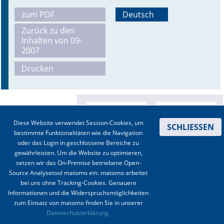
zum PDF
Deutsch
Online First
Zurück zu den
Inhalten von 09-
A&I English
2007
Mediadaten
Drucken
Autoren-Service
Bestell-Service
Diese Website verwendet Session-Cookies, um
SCHLIESSEN
Stellenmarkt
bestimmte Funktionalitäten wie die Navigation
oder das Login in geschlossene Bereiche zu
Kongresskalender
gewährleisten. Um die Website zu optimieren,
setzen wir das On-Premise betriebene Open-
Source Analysetool matomo ein. matomo arbeitet
bei uns ohne Tracking-Cookies. Genauere
Informationen und die Widerspruchsmöglichkeiten
zum Einsatz von matomo finden Sie in unserer
Kontakt
|
Impressum
|
Datenschutz
|
Haftungsausschluss
|
AGBs
Datenschutzerklärung.