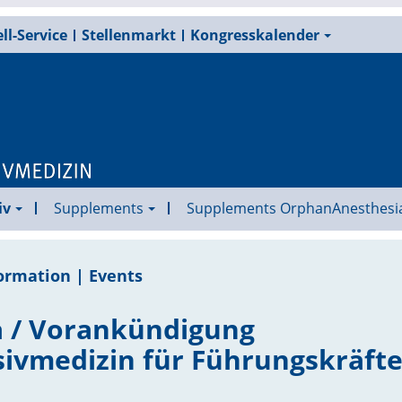
ll-Service
Stellenmarkt
Kongresskalender
iv
Supplements
Supplements OrphanAnesthesi
ormation | Events
a / Vorankündigung
ivmedizin für Führungskräft