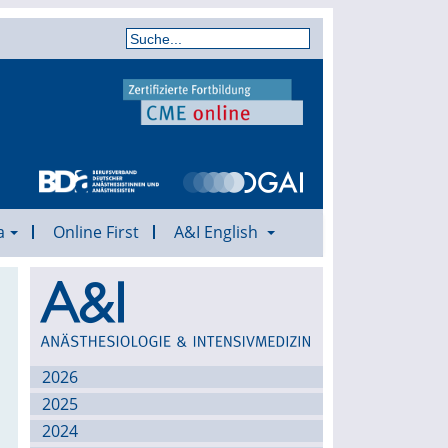
a
Online First
A&I English
Archiv
2026
e
2025
2024